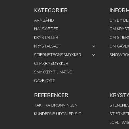
KATEGORIER
INFOR
ARMBÅND
Om BY D
HALSKÆDER
OM KRYS
KRYSTALLER
OM STJE
KRYSTALSÆT
OM GAVE
STJERNETEGNSSMYKKER
SHOWROO
CHAKRASMYKKER
SMYKKER TIL MÆND
GAVEKORT
REFERENCER
KRYST
TAK FRA DRONNINGEN
STENENES
KUNDERNE UDTALER SIG
STJERNE
LOVE, WI