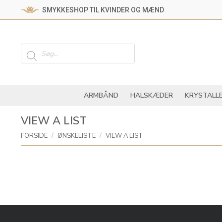
SMYKKESHOP TIL KVINDER OG MÆND
ARMBÅND
HALSKÆ
Products
search
ARMBÅND
HALSKÆDER
KRYSTALL
VIEW A LIST
You are here:
FORSIDE
ØNSKELISTE
VIEW A LIST