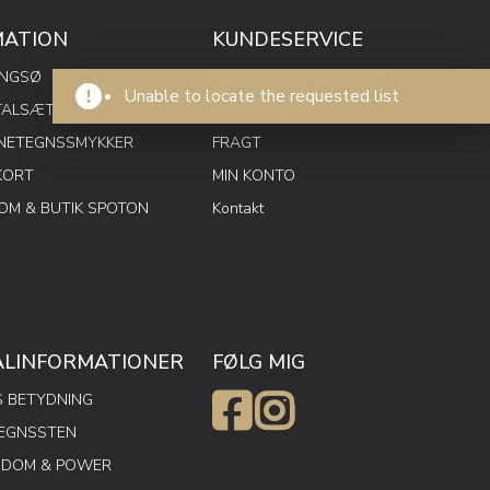
MATION
KUNDESERVICE
ENGSØ
HANDELSBETINGELSER
Unable to locate the requested list
TALSÆT
PRIVATPOLITIK
RNETEGNSSMYKKER
FRAGT
KORT
MIN KONTO
M & BUTIK SPOTON
Kontakt
ALINFORMATIONER
FØLG MIG
 BETYDNING
TEGNSSTEN
SDOM & POWER