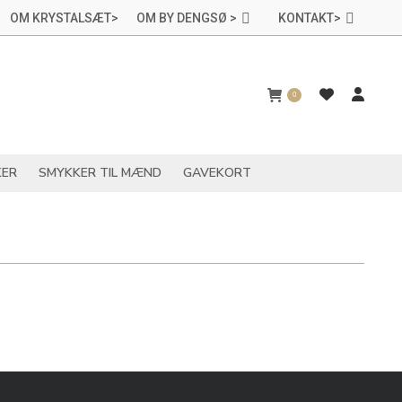
OM KRYSTALSÆT>
OM BY DENGSØ >
KONTAKT>
CHAKRASMYKKER
SMYKKER TIL MÆND
GAVEKORT
0
ER
SMYKKER TIL MÆND
GAVEKORT