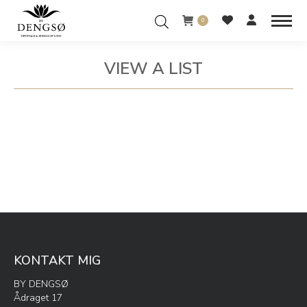
0
VIEW A LIST
You are here:
KONTAKT MIG
BY DENGSØ
Ådraget 17