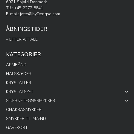
6971 Spjald Denmark
Tlf.: +45 2277 8841
E-mail:
jette@byDengso.com
ÅBNINGSTIDER
– EFTER AFTALE
KATEGORIER
ARMBÅND
HALSKÆDER
KRYSTALLER
KRYSTALSÆT
STJERNETEGNSSMYKKER
CHAKRASMYKKER
SMYKKER TIL MÆND
GAVEKORT