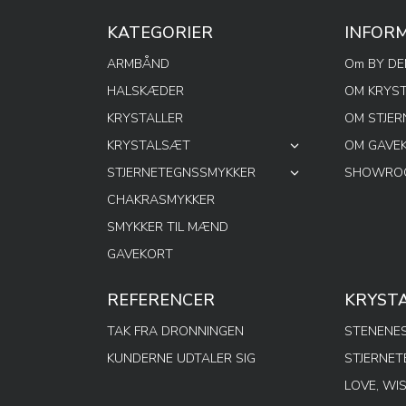
KATEGORIER
INFOR
ARMBÅND
Om BY D
HALSKÆDER
OM KRYS
KRYSTALLER
OM STJE
KRYSTALSÆT
OM GAVE
STJERNETEGNSSMYKKER
SHOWROO
CHAKRASMYKKER
SMYKKER TIL MÆND
GAVEKORT
REFERENCER
KRYST
TAK FRA DRONNINGEN
STENENES
KUNDERNE UDTALER SIG
STJERNE
LOVE, WI