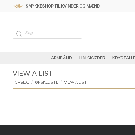
SMYKKESHOP TIL KVINDER OG MÆND
ARMBÅND
HALSKÆ
Products
search
ARMBÅND
HALSKÆDER
KRYSTALL
VIEW A LIST
You are here:
FORSIDE
ØNSKELISTE
VIEW A LIST