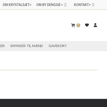
OM KRYSTALSÆT>
OM BY DENGSØ >
KONTAKT>
CHAKRASMYKKER
SMYKKER TIL MÆND
GAVEKORT
0
ER
SMYKKER TIL MÆND
GAVEKORT