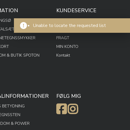
MATION
KUNDESERVICE
ENGSØ
HANDELSBETINGELSER
Unable to locate the requested list
TALSÆT
PRIVATPOLITIK
RNETEGNSSMYKKER
FRAGT
KORT
MIN KONTO
M & BUTIK SPOTON
Kontakt
ALINFORMATIONER
FØLG MIG
 BETYDNING
TEGNSSTEN
SDOM & POWER