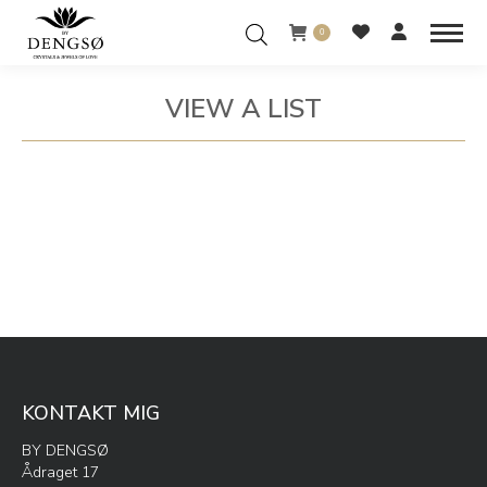
0
VIEW A LIST
You are here:
KONTAKT MIG
BY DENGSØ
Ådraget 17