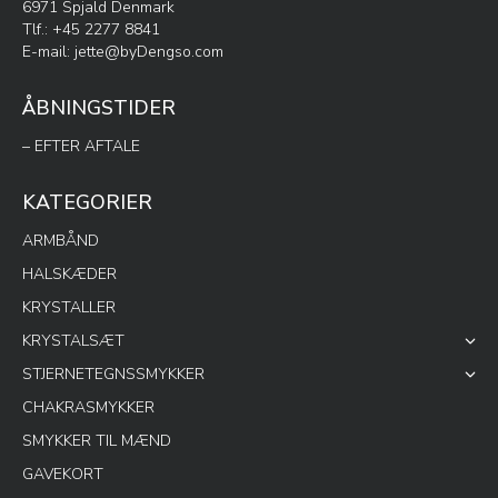
6971 Spjald Denmark
Tlf.: +45 2277 8841
E-mail:
jette@byDengso.com
ÅBNINGSTIDER
– EFTER AFTALE
KATEGORIER
ARMBÅND
HALSKÆDER
KRYSTALLER
KRYSTALSÆT
STJERNETEGNSSMYKKER
CHAKRASMYKKER
SMYKKER TIL MÆND
GAVEKORT