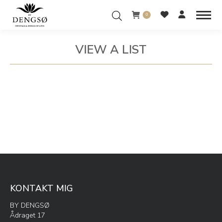
0
VIEW A LIST
You are here:
KONTAKT MIG
BY DENGSØ
Ådraget 17