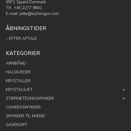
6971 Spjald Denmark
Tlf.: +45 2277 8841
E-mail:
jette@byDengso.com
ÅBNINGSTIDER
– EFTER AFTALE
KATEGORIER
ARMBÅND
HALSKÆDER
KRYSTALLER
KRYSTALSÆT
STJERNETEGNSSMYKKER
CHAKRASMYKKER
SMYKKER TIL MÆND
GAVEKORT