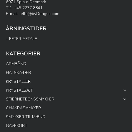
6971 Spjald Denmark
Tlf.: +45 2277 8841
E-mail:
jette@byDengso.com
ÅBNINGSTIDER
– EFTER AFTALE
KATEGORIER
ARMBÅND
HALSKÆDER
KRYSTALLER
KRYSTALSÆT
STJERNETEGNSSMYKKER
CHAKRASMYKKER
SMYKKER TIL MÆND
GAVEKORT