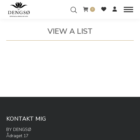
0
VIEW A LIST
You are here:
KONTAKT MIG
BY DENGSØ
Ådraget 17