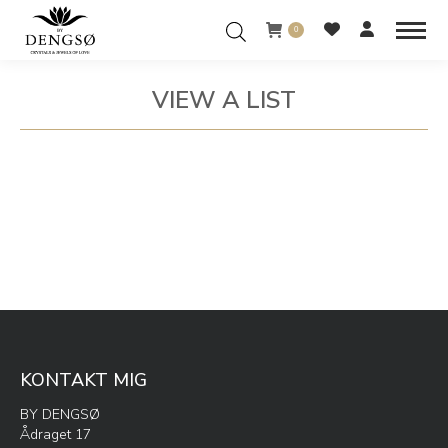
0
VIEW A LIST
You are here:
KONTAKT MIG
BY DENGSØ
Ådraget 17