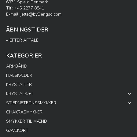
6971 Spjald Denmark
Tlf.: +45 2277 8841
E-mail:
jette@byDengso.com
ÅBNINGSTIDER
– EFTER AFTALE
KATEGORIER
ARMBÅND
HALSKÆDER
KRYSTALLER
KRYSTALSÆT
STJERNETEGNSSMYKKER
CHAKRASMYKKER
SMYKKER TIL MÆND
GAVEKORT