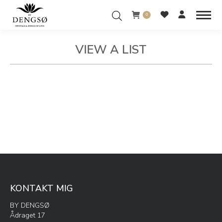
0
VIEW A LIST
You are here:
KONTAKT MIG
BY DENGSØ
Ådraget 17