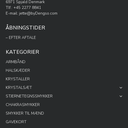
6971 Spjald Denmark
Tlf.: +45 2277 8841
E-mail:
jette@byDengso.com
ÅBNINGSTIDER
– EFTER AFTALE
KATEGORIER
ARMBÅND
HALSKÆDER
KRYSTALLER
KRYSTALSÆT
STJERNETEGNSSMYKKER
CHAKRASMYKKER
SMYKKER TIL MÆND
GAVEKORT