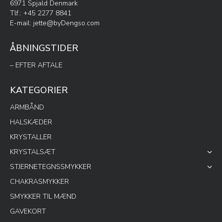
6971 Spjald Denmark
Tlf.: +45 2277 8841
E-mail:
jette@byDengso.com
ÅBNINGSTIDER
– EFTER AFTALE
KATEGORIER
ARMBÅND
HALSKÆDER
KRYSTALLER
KRYSTALSÆT
STJERNETEGNSSMYKKER
CHAKRASMYKKER
SMYKKER TIL MÆND
GAVEKORT