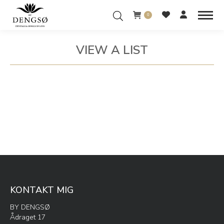
0
VIEW A LIST
You are here:
KONTAKT MIG
BY DENGSØ
Ådraget 17