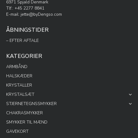
6971 Spjald Denmark
Tlf.: +45 2277 8841
E-mail:
jette@byDengso.com
ÅBNINGSTIDER
– EFTER AFTALE
KATEGORIER
ARMBÅND
HALSKÆDER
KRYSTALLER
KRYSTALSÆT
STJERNETEGNSSMYKKER
CHAKRASMYKKER
SMYKKER TIL MÆND
GAVEKORT