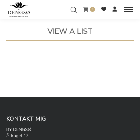
0
VIEW A LIST
You are here:
KONTAKT MIG
BY DENGSØ
Ådraget 17