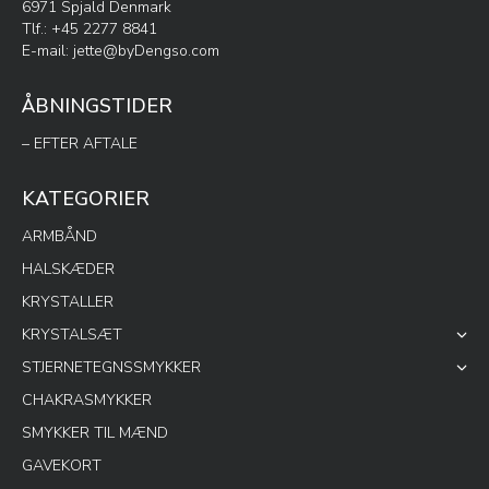
6971 Spjald Denmark
Tlf.: +45 2277 8841
E-mail:
jette@byDengso.com
ÅBNINGSTIDER
– EFTER AFTALE
KATEGORIER
ARMBÅND
HALSKÆDER
KRYSTALLER
KRYSTALSÆT
STJERNETEGNSSMYKKER
CHAKRASMYKKER
SMYKKER TIL MÆND
GAVEKORT