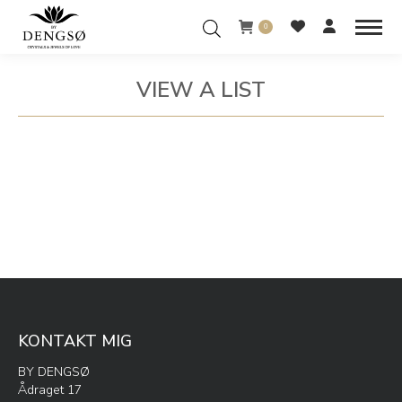
0
VIEW A LIST
You are here:
KONTAKT MIG
BY DENGSØ
Ådraget 17