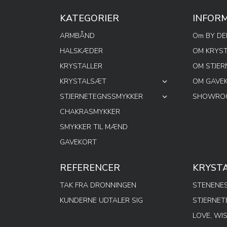
KATEGORIER
INFOR
ARMBÅND
Om BY D
HALSKÆDER
OM KRYS
KRYSTALLER
OM STJE
KRYSTALSÆT
OM GAVE
STJERNETEGNSSMYKKER
SHOWROO
CHAKRASMYKKER
SMYKKER TIL MÆND
GAVEKORT
REFERENCER
KRYST
TAK FRA DRONNINGEN
STENENES
KUNDERNE UDTALER SIG
STJERNE
LOVE, WI