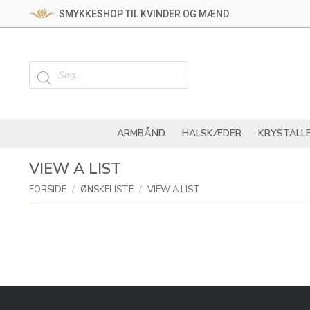
SMYKKESHOP TIL KVINDER OG MÆND
ARMBÅND
HALSKÆ
Products
search
ARMBÅND
HALSKÆDER
KRYSTALL
VIEW A LIST
You are here:
FORSIDE
ØNSKELISTE
VIEW A LIST