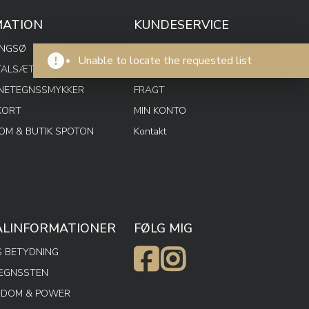
MATION
KUNDESERVICE
ENGSØ
HANDELSBETINGELSER
Unable to locate the requested list
TALSÆT
PRIVATPOLITIK
RNETEGNSSMYKKER
FRAGT
KORT
MIN KONTO
M & BUTIK SPOTON
Kontakt
ALINFORMATIONER
FØLG MIG
 BETYDNING
TEGNSSTEN
SDOM & POWER