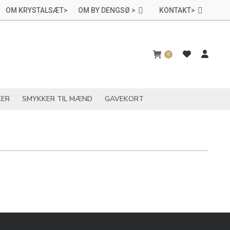
OM KRYSTALSÆT>
OM BY DENGSØ >
KONTAKT>
CHAKRASMYKKER
SMYKKER TIL MÆND
GAVEKORT
0
ER
SMYKKER TIL MÆND
GAVEKORT