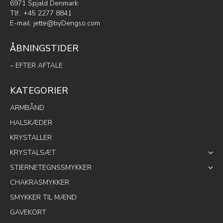
6971 Spjald Denmark
Tlf.: +45 2277 8841
E-mail:
jette@byDengso.com
ÅBNINGSTIDER
– EFTER AFTALE
KATEGORIER
ARMBÅND
HALSKÆDER
KRYSTALLER
KRYSTALSÆT
STJERNETEGNSSMYKKER
CHAKRASMYKKER
SMYKKER TIL MÆND
GAVEKORT