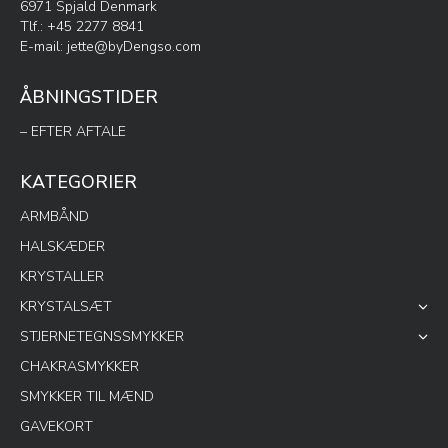
6971 Spjald Denmark
Tlf.: +45 2277 8841
E-mail:
jette@byDengso.com
ÅBNINGSTIDER
– EFTER AFTALE
KATEGORIER
ARMBÅND
HALSKÆDER
KRYSTALLER
KRYSTALSÆT
STJERNETEGNSSMYKKER
CHAKRASMYKKER
SMYKKER TIL MÆND
GAVEKORT