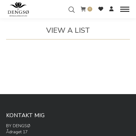
0
VIEW A LIST
You are here:
KONTAKT MIG
BY DENGSØ
Ådraget 17