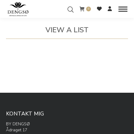
0
VIEW A LIST
You are here:
KONTAKT MIG
BY DENGSØ
Ådraget 17