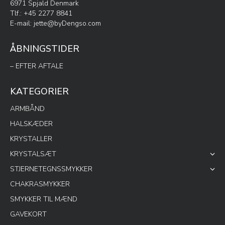
6971 Spjald Denmark
Tlf.: +45 2277 8841
E-mail:
jette@byDengso.com
ÅBNINGSTIDER
– EFTER AFTALE
KATEGORIER
ARMBÅND
HALSKÆDER
KRYSTALLER
KRYSTALSÆT
STJERNETEGNSSMYKKER
CHAKRASMYKKER
SMYKKER TIL MÆND
GAVEKORT