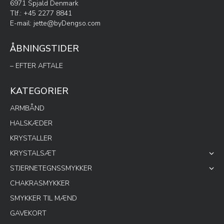
6971 Spjald Denmark
Tlf.: +45 2277 8841
E-mail:
jette@byDengso.com
ÅBNINGSTIDER
– EFTER AFTALE
KATEGORIER
ARMBÅND
HALSKÆDER
KRYSTALLER
KRYSTALSÆT
STJERNETEGNSSMYKKER
CHAKRASMYKKER
SMYKKER TIL MÆND
GAVEKORT