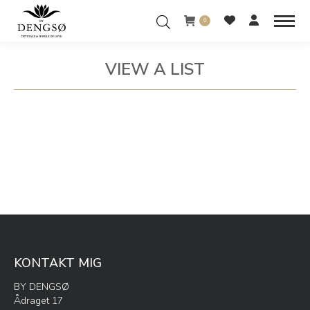
0
VIEW A LIST
You are here:
KONTAKT MIG
BY DENGSØ
Ådraget 17