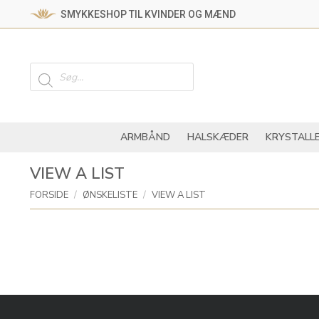
SMYKKESHOP TIL KVINDER OG MÆND
ARMBÅND
HALSKÆ
Products
search
ARMBÅND
HALSKÆDER
KRYSTALL
VIEW A LIST
You are here:
FORSIDE
ØNSKELISTE
VIEW A LIST