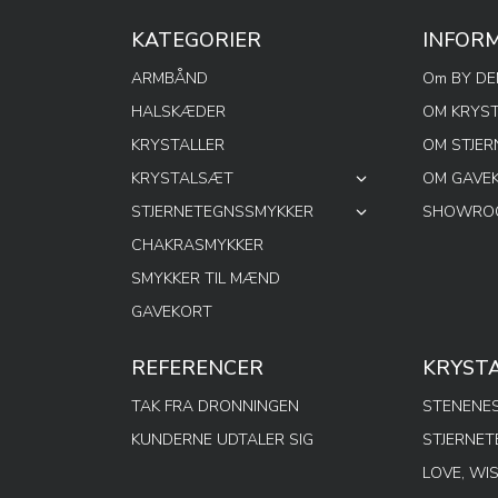
KATEGORIER
INFOR
ARMBÅND
Om BY D
HALSKÆDER
OM KRYS
KRYSTALLER
OM STJE
KRYSTALSÆT
OM GAVE
STJERNETEGNSSMYKKER
SHOWROO
CHAKRASMYKKER
SMYKKER TIL MÆND
GAVEKORT
REFERENCER
KRYST
TAK FRA DRONNINGEN
STENENES
KUNDERNE UDTALER SIG
STJERNE
LOVE, WI