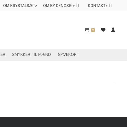
OM KRYSTALSÆT>
OM BY DENGSØ >
KONTAKT>
CHAKRASMYKKER
SMYKKER TIL MÆND
GAVEKORT
0
ER
SMYKKER TIL MÆND
GAVEKORT