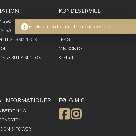
MATION
KUNDESERVICE
ENGSØ
HANDELSBETINGELSER
Unable to locate the requested list
TALSÆT
PRIVATPOLITIK
RNETEGNSSMYKKER
FRAGT
KORT
MIN KONTO
M & BUTIK SPOTON
Kontakt
ALINFORMATIONER
FØLG MIG
 BETYDNING
TEGNSSTEN
SDOM & POWER