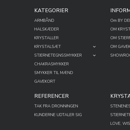
KATEGORIER
INFOR
ARMBÅND
Om BY D
HALSKÆDER
OM KRYS
KRYSTALLER
OM STJE
KRYSTALSÆT
OM GAVE
STJERNETEGNSSMYKKER
SHOWROO
CHAKRASMYKKER
SMYKKER TIL MÆND
GAVEKORT
REFERENCER
KRYST
TAK FRA DRONNINGEN
STENENES
KUNDERNE UDTALER SIG
STJERNE
LOVE, WI