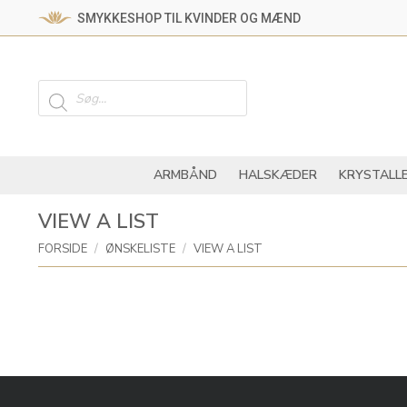
SMYKKESHOP TIL KVINDER OG MÆND
ARMBÅND
HALSKÆ
Products
search
ARMBÅND
HALSKÆDER
KRYSTALL
VIEW A LIST
You are here:
FORSIDE
ØNSKELISTE
VIEW A LIST