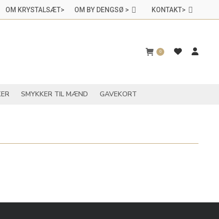
OM KRYSTALSÆT>
OM BY DENGSØ >
KONTAKT>
CHAKRASMYKKER
SMYKKER TIL MÆND
GAVEKORT
0
ER
SMYKKER TIL MÆND
GAVEKORT