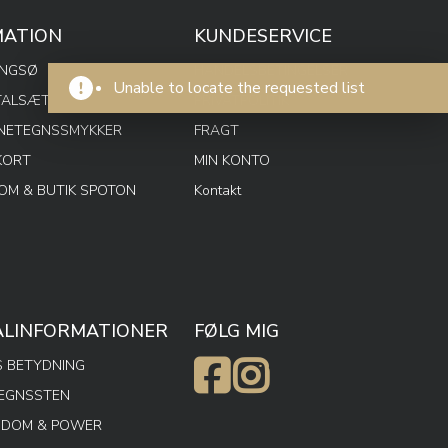
MATION
KUNDESERVICE
ENGSØ
HANDELSBETINGELSER
Unable to locate the requested list
TALSÆT
PRIVATPOLITIK
RNETEGNSSMYKKER
FRAGT
KORT
MIN KONTO
M & BUTIK SPOTON
Kontakt
ALINFORMATIONER
FØLG MIG
 BETYDNING
TEGNSSTEN
SDOM & POWER