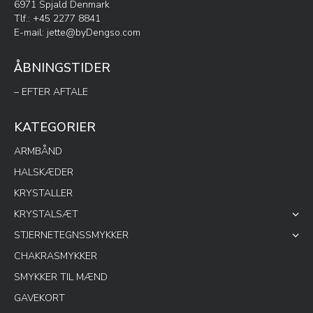
6971 Spjald Denmark
Tlf.: +45 2277 8841
E-mail:
jette@byDengso.com
ÅBNINGSTIDER
– EFTER AFTALE
KATEGORIER
ARMBÅND
HALSKÆDER
KRYSTALLER
KRYSTALSÆT
STJERNETEGNSSMYKKER
CHAKRASMYKKER
SMYKKER TIL MÆND
GAVEKORT