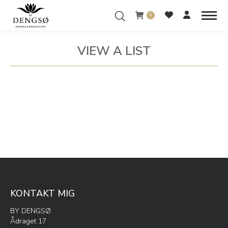
0
VIEW A LIST
You are here:
KONTAKT MIG
BY DENGSØ
Ådraget 17