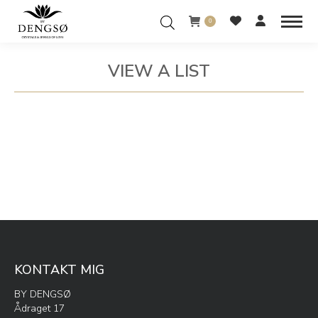
0
VIEW A LIST
You are here:
KONTAKT MIG
BY DENGSØ
Ådraget 17