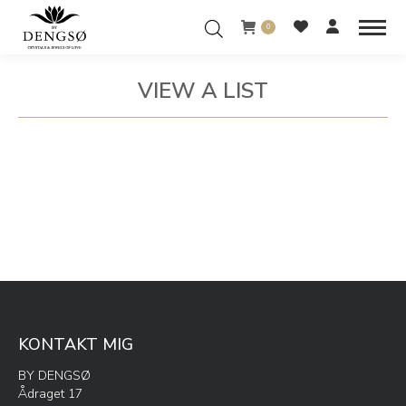
0
VIEW A LIST
You are here:
KONTAKT MIG
BY DENGSØ
Ådraget 17