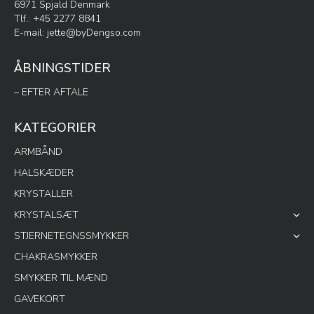
6971 Spjald Denmark
Tlf.: +45 2277 8841
E-mail:
jette@byDengso.com
ÅBNINGSTIDER
– EFTER AFTALE
KATEGORIER
ARMBÅND
HALSKÆDER
KRYSTALLER
KRYSTALSÆT
STJERNETEGNSSMYKKER
CHAKRASMYKKER
SMYKKER TIL MÆND
GAVEKORT