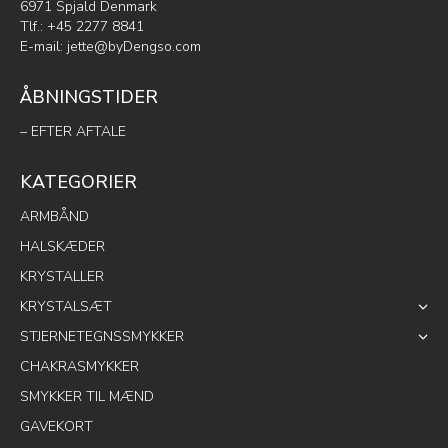
6971 Spjald Denmark
Tlf.: +45 2277 8841
E-mail:
jette@byDengso.com
ÅBNINGSTIDER
– EFTER AFTALE
KATEGORIER
ARMBÅND
HALSKÆDER
KRYSTALLER
KRYSTALSÆT
STJERNETEGNSSMYKKER
CHAKRASMYKKER
SMYKKER TIL MÆND
GAVEKORT