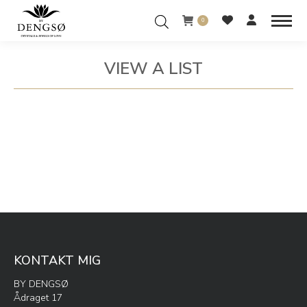
0
VIEW A LIST
You are here:
KONTAKT MIG
BY DENGSØ
Ådraget 17