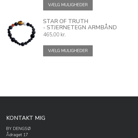
Dette
VÆLG MULIGHEDER
vare
har
flere
STAR OF TRUTH
varianter.
- STJERNETEGN ARMBÅND
Mulighederne
465,00
kr.
kan
vælges
Dette
VÆLG MULIGHEDER
på
vare
varesiden
har
flere
varianter.
Mulighederne
kan
vælges
på
varesiden
KONTAKT MIG
BY DENGSØ
Ådraget 17