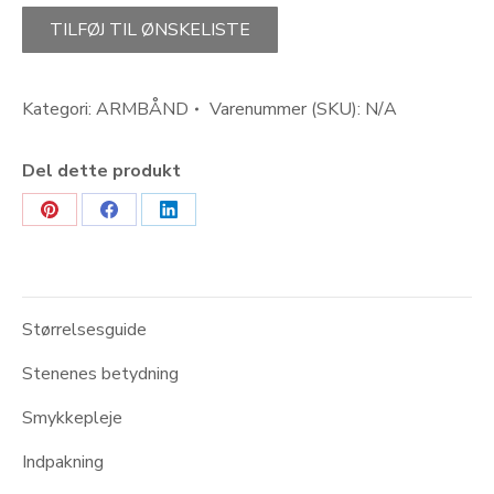
WITH
PASSION-
TILFØJ TIL ØNSKELISTE
armbånd
rød
koral
Kategori:
ARMBÅND
Varenummer (SKU):
N/A
antal
Del dette produkt
Share
Share
Share
on
on
on
Pinterest
Facebook
LinkedIn
Størrelsesguide
Stenenes betydning
Smykkepleje
Indpakning