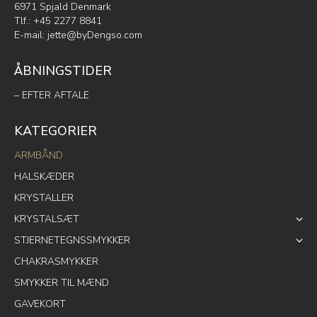
6971 Spjald Denmark
Tlf.: +45 2277 8841
E-mail:
jette@byDengso.com
ÅBNINGSTIDER
– EFTER AFTALE
KATEGORIER
ARMBÅND
HALSKÆDER
KRYSTALLER
KRYSTALSÆT
STJERNETEGNSSMYKKER
CHAKRASMYKKER
SMYKKER TIL MÆND
GAVEKORT