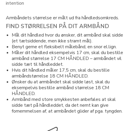
intention
Armbåndets størrelse er målt ud fra håndledsomkreds.
FIND STØRRELSEN PÅ DIT ARMBÅND
Mål dit håndled hvor du ønsker, dit armbånd skal sidde
(et tætsiddende, men ikke stramt mål).
Benyt gerne et fleksibelt målebånd, en snor el.lign.
Måler dit håndled eksempelvis 17 cm, skal du bestille
armbånd størrelse 17 CM HÅNDLED – armbåndet vil
sidde tæt til håndleddet.
Hvis dit håndled måler 17,5 cm, skal du bestille
armbåndstørrelse 18 CM HÅNDLED.
Ønsker du at armbåndet skal sidde løst, skal du
eksempelvis bestille armbånd størrelse 18 CM
HÅNDLED.
Armbånd med store smykkesten anbefales at skal
sidde tæt på håndleddet, da det nemt kan give
fornemmelsen af, at armbåndet glider af pga. tyngden.