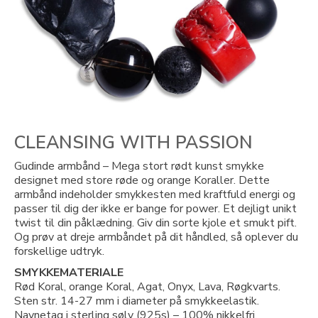
CLEANSING WITH PASSION
Gudinde armbånd – Mega stort rødt kunst smykke
designet med store røde og orange Koraller. Dette
armbånd indeholder smykkesten med kraftfuld energi og
passer til dig der ikke er bange for power. Et dejligt unikt
twist til din påklædning. Giv din sorte kjole et smukt pift.
Og prøv at dreje armbåndet på dit håndled, så oplever du
forskellige udtryk.
SMYKKEMATERIALE
Rød Koral, orange Koral, Agat, Onyx, Lava, Røgkvarts.
Sten str. 14-27 mm i diameter på smykkeelastik.
Navnetag i sterling sølv (925s) – 100% nikkelfri.