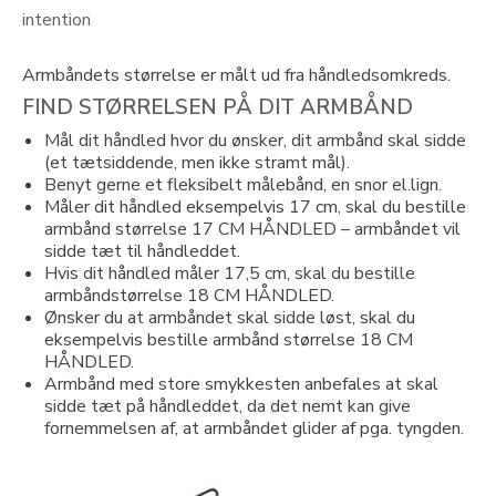
intention
Armbåndets størrelse er målt ud fra håndledsomkreds.
FIND STØRRELSEN PÅ DIT ARMBÅND
Mål dit håndled hvor du ønsker, dit armbånd skal sidde
(et tætsiddende, men ikke stramt mål).
Benyt gerne et fleksibelt målebånd, en snor el.lign.
Måler dit håndled eksempelvis 17 cm, skal du bestille
armbånd størrelse 17 CM HÅNDLED – armbåndet vil
sidde tæt til håndleddet.
Hvis dit håndled måler 17,5 cm, skal du bestille
armbåndstørrelse 18 CM HÅNDLED.
Ønsker du at armbåndet skal sidde løst, skal du
eksempelvis bestille armbånd størrelse 18 CM
HÅNDLED.
Armbånd med store smykkesten anbefales at skal
sidde tæt på håndleddet, da det nemt kan give
fornemmelsen af, at armbåndet glider af pga. tyngden.