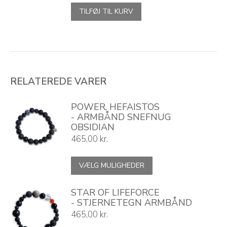
TILFØJ TIL KURV
RELATEREDE VARER
POWER, HEFAISTOS
- ARMBÅND SNEFNUG
OBSIDIAN
465,00
kr.
Dette
VÆLG MULIGHEDER
vare
har
flere
STAR OF LIFEFORCE
varianter.
- STJERNETEGN ARMBÅND
Mulighederne
465,00
kr.
kan