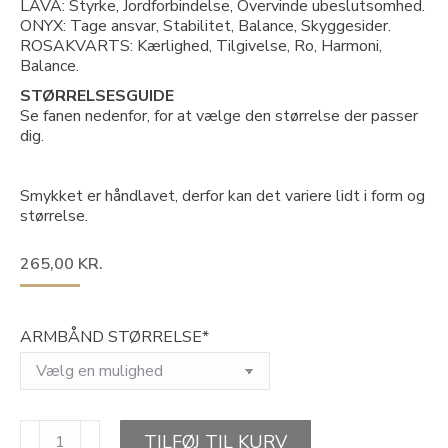
LAVA: Styrke, Jordforbindelse, Overvinde ubeslutsomhed.
ONYX: Tage ansvar, Stabilitet, Balance, Skyggesider.
ROSAKVARTS: Kærlighed, Tilgivelse, Ro, Harmoni,
Balance.
STØRRELSESGUIDE
Se fanen nedenfor, for at vælge den størrelse der passer
dig.
Smykket er håndlavet, derfor kan det variere lidt i form og
størrelse.
265,00
KR.
ARMBÅND STØRRELSE*
SIMPLICITY,
TILFØJ TIL KURV