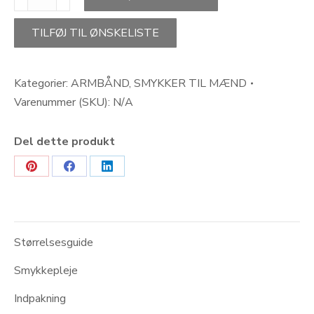
ONE
LOVE-
armbånd
TILFØJ TIL ØNSKELISTE
rosakvarts
antal
Kategorier:
ARMBÅND
,
SMYKKER TIL MÆND
Varenummer (SKU):
N/A
Del dette produkt
Share
Share
Share
on
on
on
Pinterest
Facebook
LinkedIn
Størrelsesguide
Smykkepleje
Indpakning