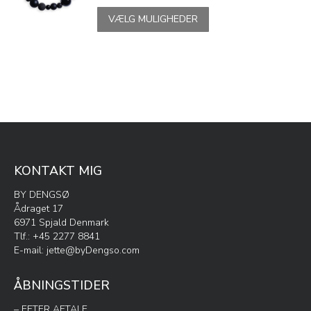
vælges
Dette
VÆLG MULIGHEDER
på
vare
varesiden
har
flere
varianter.
Mulighederne
kan
vælges
på
varesiden
KONTAKT MIG
BY DENGSØ
Ådraget 17
6971 Spjald Denmark
Tlf.: +45 2277 8841
E-mail:
jette@byDengso.com
ÅBNINGSTIDER
– EFTER AFTALE