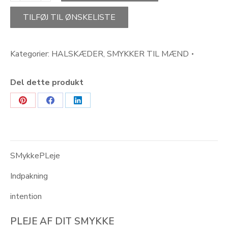
OF
LOVE-
TILFØJ TIL ØNSKELISTE
halskæde
agat
antal
Kategorier:
HALSKÆDER
,
SMYKKER TIL MÆND
Del dette produkt
Share
Share
Share
on
on
on
Pinterest
Facebook
LinkedIn
SMykkePLeje
Indpakning
intention
PLEJE AF DIT SMYKKE