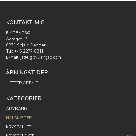
på
varesiden
KONTAKT MIG
BY DENGSØ
Ådraget 17
6971 Spjald Denmark
Tlf.: +45 2277 8841
E-mail:
jette@byDengso.com
ÅBNINGSTIDER
– EFTER AFTALE
KATEGORIER
ARMBÅND
HALSKÆDER
KRYSTALLER