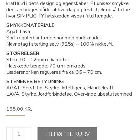
kraftfuld i dets design og egenskaber. Et unisex smykke
der kan bruges både til hverdag og fest. Tjek også fotoet
hvor SIMPLICITY halskæden vises i fuld længde.
SMYKKEMATERIALE
Agat, Lava.
Sort regulerbar lædersnor med glideknude.
Navnetag i sterling sølv (925s) – 100% nikkelfri.
STØRRELSER
Sten: 10 – 12 mm i diameter.
Halskæde længde: 70 cm i omkreds.
Lædersnor kan reguleres fra ca. 35 – 70 cm.
STENENES BETYDNING
AGAT: Selvtillid, Styrke, Intelligens, Handlekraft
LAVA: Styrke, Jordforbindelse, Overvinde ubeslutsomhed
185,00
KR.
SIMPLICITY,
TILFØJ TIL KURV
WAVES