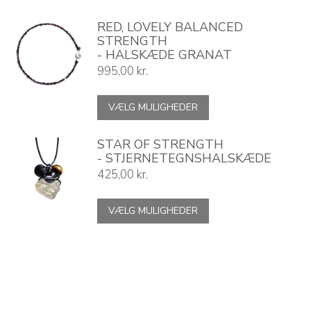
RED, LOVELY BALANCED
STRENGTH
- HALSKÆDE GRANAT
995,00
kr.
Dette
VÆLG MULIGHEDER
vare
har
flere
STAR OF STRENGTH
varianter.
- STJERNETEGNSHALSKÆDE
Mulighederne
425,00
kr.
kan
vælges
Dette
VÆLG MULIGHEDER
på
vare
varesiden
har
flere
varianter.
Mulighederne
kan
vælges