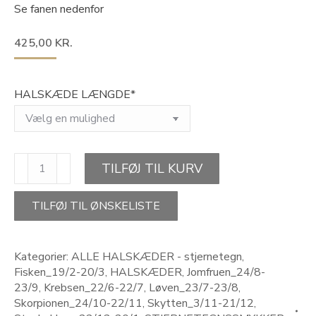
Se fanen nedenfor
425,00
KR.
HALSKÆDE LÆNGDE*
STAR
TILFØJ TIL KURV
OF
TRUTH-
stjernetegnshalskæde
TILFØJ TIL ØNSKELISTE
antal
Kategorier:
ALLE HALSKÆDER - stjernetegn
,
Fisken_19/2-20/3
,
HALSKÆDER
,
Jomfruen_24/8-
23/9
,
Krebsen_22/6-22/7
,
Løven_23/7-23/8
,
Skorpionen_24/10-22/11
,
Skytten_3/11-21/12
,