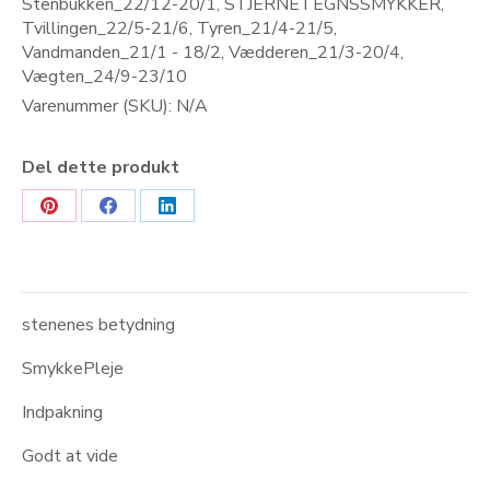
Stenbukken_22/12-20/1
,
STJERNETEGNSSMYKKER
,
Tvillingen_22/5-21/6
,
Tyren_21/4-21/5
,
Vandmanden_21/1 - 18/2
,
Vædderen_21/3-20/4
,
Vægten_24/9-23/10
Varenummer (SKU):
N/A
Del dette produkt
Share
Share
Share
on
on
on
Pinterest
Facebook
LinkedIn
stenenes betydning
SmykkePleje
Indpakning
Godt at vide