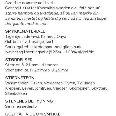
føre dine drømme ud i livet.
Generelt støtter Krystalhalskæden dig i følelsen
af
større harmoni og livsglæde, så du kan mærke din
sandhed i hjertet og heale dig selv på ny, ved at slippe
det gamle med accept.
SMYKKEMATERIALE
Tigerøje, Jade-hvid, Karneol, Onyx
Gul-brun, hvid, orange, sort
Sort regulerbar lædersnor med glideknude
Navnetag i sterlingsølv (925s) – 100% nikkelfrit
STØRRELSER
Sten: ca. 8-21 mm i diameter
Vedhæng: ca. H 28 mm x B 25 mm
STJERNETEGN
Vandmanden, Fisken, Vædderen, Tyren, Tvillingen,
Krebsen, Løven, Jomfruen, Vægten, Skorpionen, Skytten,
Stenbukken
STENENES BETYDNING
Se fanen nedenfor
GODT AT VIDE OM SMYKKET