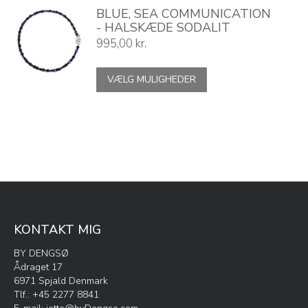
BLUE, SEA COMMUNICATION
- HALSKÆDE SODALIT
995,00
kr.
Dette
VÆLG MULIGHEDER
vare
har
flere
varianter.
Mulighederne
kan
vælges
på
varesiden
KONTAKT MIG
BY DENGSØ
Ådraget 17
6971 Spjald Denmark
Tlf.: +45 2277 8841