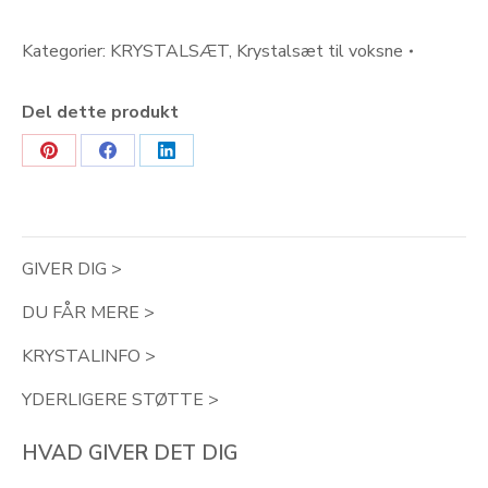
Kategorier:
KRYSTALSÆT
,
Krystalsæt til voksne
Del dette produkt
Share
Share
Share
on
on
on
Pinterest
Facebook
LinkedIn
GIVER DIG >
DU FÅR MERE >
KRYSTALINFO >
YDERLIGERE STØTTE >
HVAD GIVER DET DIG