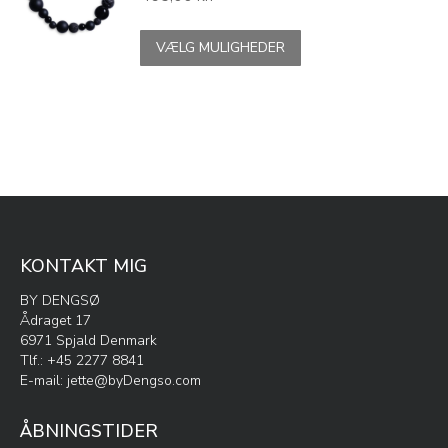
kan
vælges
Dette
VÆLG MULIGHEDER
på
vare
varesiden
har
flere
varianter.
Mulighederne
kan
vælges
på
varesiden
KONTAKT MIG
BY DENGSØ
Ådraget 17
6971 Spjald Denmark
Tlf.: +45 2277 8841
E-mail:
jette@byDengso.com
ÅBNINGSTIDER