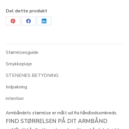
Del dette produkt
Share
Share
Share
on
on
on
Pinterest
Facebook
LinkedIn
Størrelsesguide
Smykkepleje
STENENES BETYDNING
Indpakning
intention
Armbåndets størrelse er målt ud fra håndledsomkreds.
FIND STØRRELSEN PÅ DIT ARMBÅND