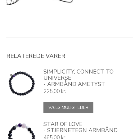
RELATEREDE VARER
SIMPLICITY, CONNECT TO
UNIVERSE
- ARMBÅND AMETYST
225,00
kr.
Dette
VÆLG MULIGHEDER
vare
har
flere
STAR OF LOVE
varianter.
- STJERNETEGN ARMBÅND
Mulighederne
465,00
kr.