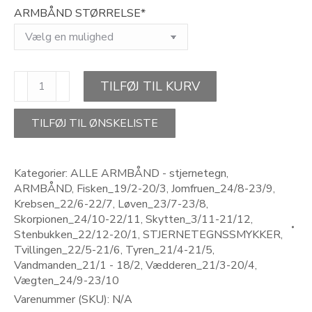
ARMBÅND STØRRELSE*
STAR
TILFØJ TIL KURV
OF
STRENGTH-
stjernetegn
TILFØJ TIL ØNSKELISTE
armbånd
antal
Kategorier:
ALLE ARMBÅND - stjernetegn
,
ARMBÅND
,
Fisken_19/2-20/3
,
Jomfruen_24/8-23/9
,
Krebsen_22/6-22/7
,
Løven_23/7-23/8
,
Skorpionen_24/10-22/11
,
Skytten_3/11-21/12
,
Stenbukken_22/12-20/1
,
STJERNETEGNSSMYKKER
,
Tvillingen_22/5-21/6
,
Tyren_21/4-21/5
,
Vandmanden_21/1 - 18/2
,
Vædderen_21/3-20/4
,
Vægten_24/9-23/10
Varenummer (SKU):
N/A