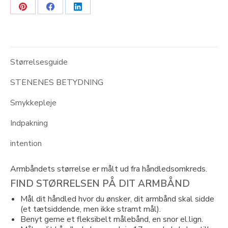
Share
Share
Share
on
on
on
Pinterest
Facebook
LinkedIn
Størrelsesguide
STENENES BETYDNING
Smykkepleje
Indpakning
intention
Armbåndets størrelse er målt ud fra håndledsomkreds.
FIND STØRRELSEN PÅ DIT ARMBÅND
Mål dit håndled hvor du ønsker, dit armbånd skal sidde
(et tætsiddende, men ikke stramt mål).
Benyt gerne et fleksibelt målebånd, en snor el.lign.