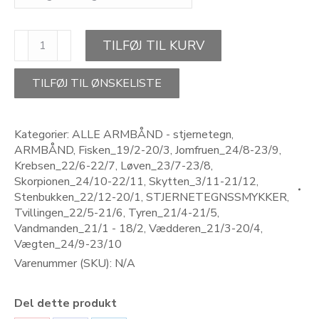
STAR
TILFØJ TIL KURV
OF
GOAL-
stjernetegn
TILFØJ TIL ØNSKELISTE
armbånd
antal
Kategorier:
ALLE ARMBÅND - stjernetegn
,
ARMBÅND
,
Fisken_19/2-20/3
,
Jomfruen_24/8-23/9
,
Krebsen_22/6-22/7
,
Løven_23/7-23/8
,
Skorpionen_24/10-22/11
,
Skytten_3/11-21/12
,
Stenbukken_22/12-20/1
,
STJERNETEGNSSMYKKER
,
Tvillingen_22/5-21/6
,
Tyren_21/4-21/5
,
Vandmanden_21/1 - 18/2
,
Vædderen_21/3-20/4
,
Vægten_24/9-23/10
Varenummer (SKU):
N/A
Del dette produkt