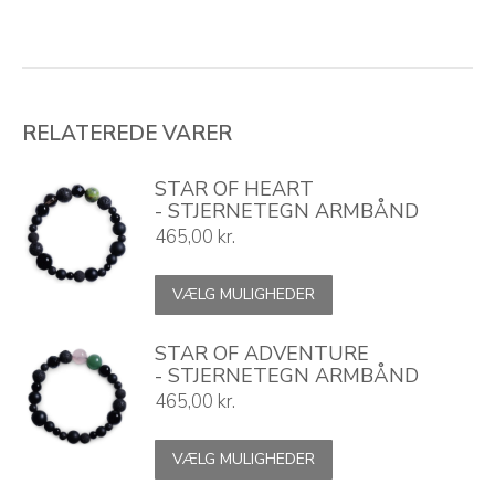
RELATEREDE VARER
STAR OF HEART
- STJERNETEGN ARMBÅND
465,00
kr.
Dette
VÆLG MULIGHEDER
vare
har
flere
STAR OF ADVENTURE
varianter.
- STJERNETEGN ARMBÅND
Mulighederne
465,00
kr.
kan
vælges
Dette
VÆLG MULIGHEDER
på
vare
varesiden
har