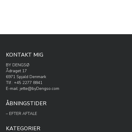
flere
varianter.
Mulighederne
kan
vælges
på
varesiden
KONTAKT MIG
BY DENGSØ
Ådraget 17
6971 Spjald Denmark
Tlf.: +45 2277 8841
E-mail:
jette@byDengso.com
ÅBNINGSTIDER
– EFTER AFTALE
KATEGORIER