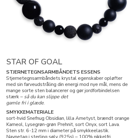
STAR OF GOAL
STJERNETEGNSARMBÅNDETS ESSENS
Stjernetegnsarmbåndets krystal egenskaber opløfter
med sin farveudstråling din energi mod nye mål, mens de
mange sorte sten balancerer og gør jordforbindelsen
stærk –
så du kan slippe det
gamle fri i glæde
.
SMYKKEMATERIALE
sort-hvid Snefnug Obsidian, lilla Ametyst, brændt orange
Karneol, Lysegrøn-grøn Prehnit, sort Onyx, sort Lava.
Sten str. 6-12 mm i diameter på smykkeelastik.
Navnetag i sterling sølv (925s) – 100% nikkelfri.