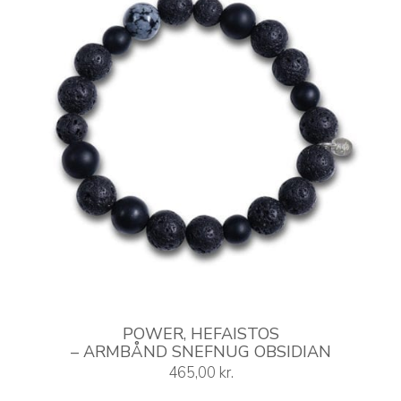
vælges
på
varesiden
POWER, HEFAISTOS
– ARMBÅND SNEFNUG OBSIDIAN
465,00
kr.