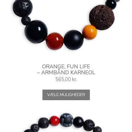
ORANGE, FUN LIFE
– ARMBÅND KARNEOL
565,00
kr.
Dette
VÆLG MULIGHEDER
vare
har
flere
varianter.
Mulighederne
kan
vælges