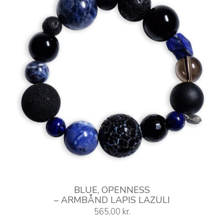
kan
vælges
på
varesiden
BLUE, OPENNESS
– ARMBÅND LAPIS LAZULI
565,00
kr.