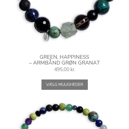
GREEN, HAPPINESS
– ARMBÅND GRØN GRANAT
495,00
kr.
Dette
VÆLG MULIGHEDER
vare
har
flere
varianter.
Mulighederne
kan
vælges
på
varesiden