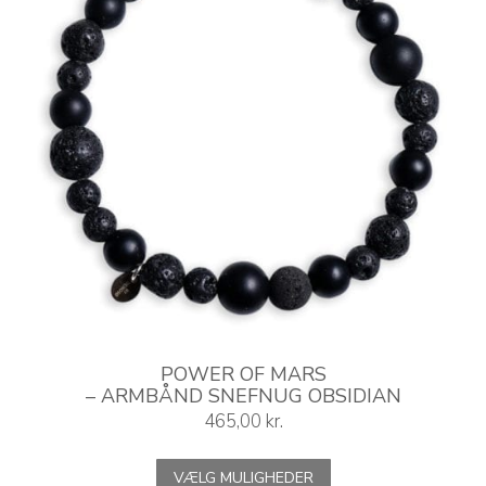
på
varesiden
POWER OF MARS
– ARMBÅND SNEFNUG OBSIDIAN
465,00
kr.
Dette
VÆLG MULIGHEDER