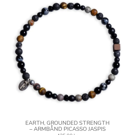
Mulighederne
kan
vælges
på
varesiden
EARTH, GROUNDED STRENGTH
– ARMBÅND PICASSO JASPIS