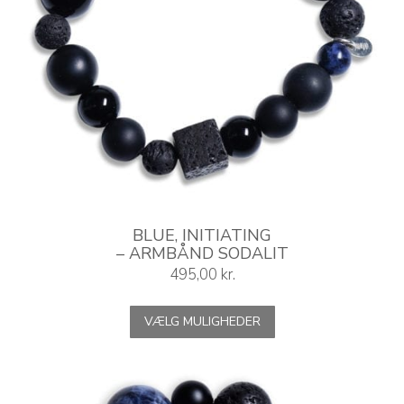
BLUE, INITIATING
– ARMBÅND SODALIT
495,00
kr.
Dette
VÆLG MULIGHEDER
vare
har
flere
varianter.
Mulighederne