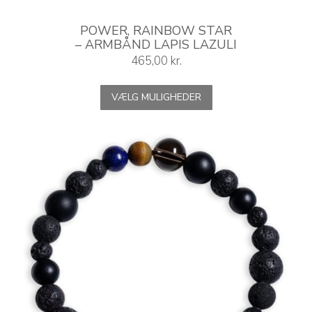
POWER, RAINBOW STAR
– ARMBÅND LAPIS LAZULI
465,00
kr.
Dette
VÆLG MULIGHEDER
vare
har
flere
varianter.
Mulighederne
kan
vælges
på
varesiden