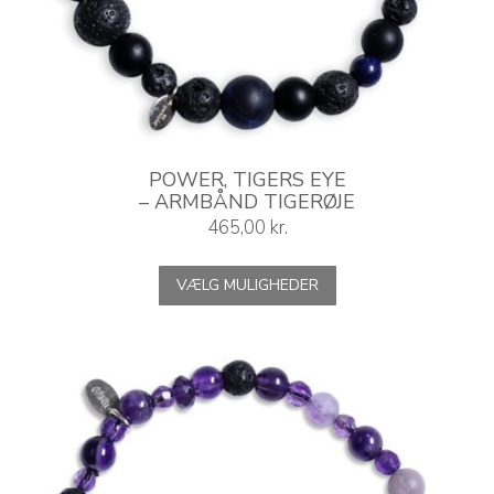
POWER, TIGERS EYE
– ARMBÅND TIGERØJE
465,00
kr.
Dette
VÆLG MULIGHEDER
vare
har
flere
varianter.
Mulighederne
kan
vælges
på
varesiden