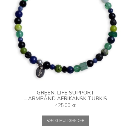
GREEN, LIFE SUPPORT
– ARMBÅND AFRIKANSK TURKIS
425,00
kr.
Dette
VÆLG MULIGHEDER
vare
har