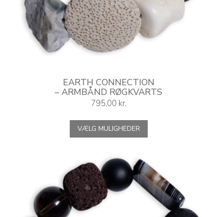
EARTH CONNECTION
– ARMBÅND RØGKVARTS
795,00
kr.
Dette
VÆLG MULIGHEDER
vare
har
flere
varianter.
Mulighederne
kan
vælges
på
varesiden