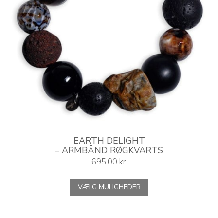
EARTH DELIGHT
– ARMBÅND RØGKVARTS
695,00
kr.
Dette
VÆLG MULIGHEDER
vare
har
flere
varianter.