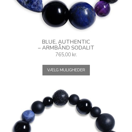
BLUE, AUTHENTIC
– ARMBÅND SODALIT
765,00
kr.
Dette
VÆLG MULIGHEDER
vare
har
flere
varianter.
Mulighederne
kan
vælges
på
varesiden