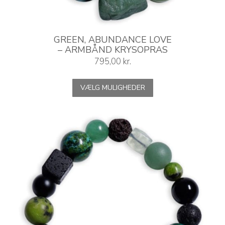
GREEN, ABUNDANCE LOVE
– ARMBÅND KRYSOPRAS
795,00
kr.
Dette
VÆLG MULIGHEDER
vare
har
flere
varianter.
Mulighederne
kan
vælges
på
varesiden