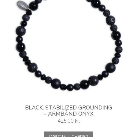
på
varesiden
BLACK, STABILIZED GROUNDING
– ARMBÅND ONYX
425,00
kr.
Dette
VÆLG MULIGHEDER