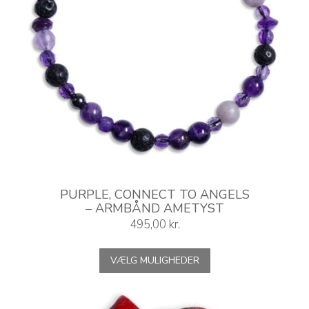
PURPLE, CONNECT TO ANGELS
– ARMBÅND AMETYST
495,00
kr.
Dette
VÆLG MULIGHEDER
vare
har
flere
varianter.