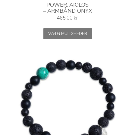
POWER, AIOLOS
– ARMBÅND ONYX
465,00
kr.
Dette
VÆLG MULIGHEDER
vare
har
flere
varianter.
Mulighederne
kan
vælges
på
varesiden