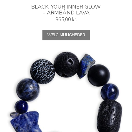
BLACK, YOUR INNER GLOW
– ARMBÅND LAVA
865,00
kr.
Dette
VÆLG MULIGHEDER
vare
har
flere
varianter.
Mulighederne
kan
vælges
på
varesiden