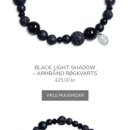
BLACK, LIGHT SHADOW
– ARMBÅND RØGKVARTS
425,00
kr.
Dette
VÆLG MULIGHEDER
vare
har
flere
varianter.
Mulighederne
kan
vælges