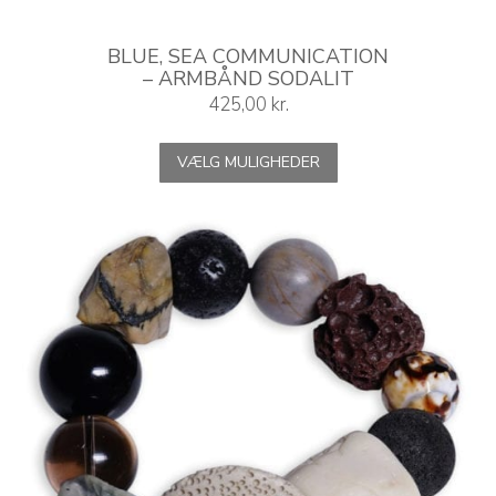
BLUE, SEA COMMUNICATION
– ARMBÅND SODALIT
425,00
kr.
Dette
VÆLG MULIGHEDER
vare
har
flere
varianter.
Mulighederne
kan
vælges
på
varesiden