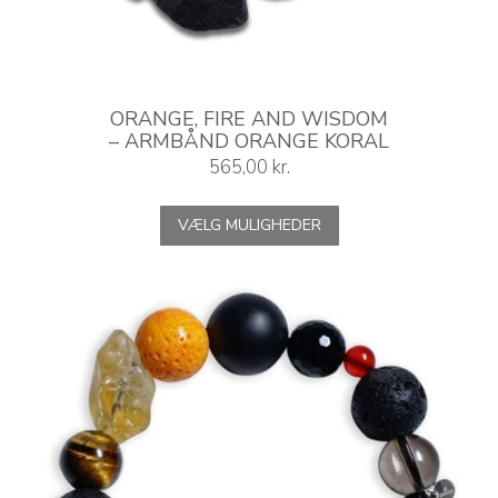
ORANGE, FIRE AND WISDOM
– ARMBÅND ORANGE KORAL
565,00
kr.
Dette
VÆLG MULIGHEDER
vare
har
flere
varianter.
Mulighederne
kan
vælges
på
varesiden