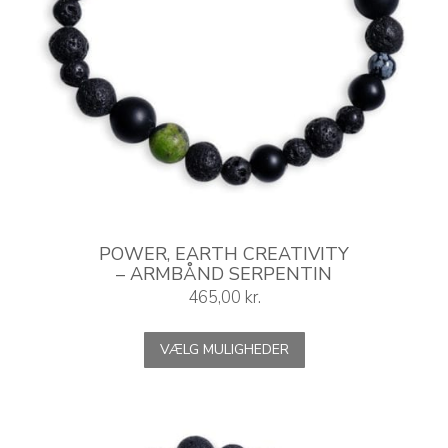
POWER, EARTH CREATIVITY
– ARMBÅND SERPENTIN
465,00
kr.
Dette
VÆLG MULIGHEDER
vare
har
flere
varianter.
Mulighederne
kan