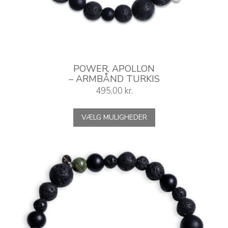
POWER, APOLLON
– ARMBÅND TURKIS
495,00
kr.
Dette
VÆLG MULIGHEDER
vare
har
flere
varianter.
Mulighederne
kan
vælges
på
varesiden