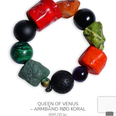
Mulighederne
kan
vælges
på
varesiden
QUEEN OF VENUS
– ARMBÅND RØD KORAL
895,00
kr.